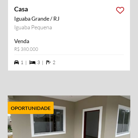
Casa
Iguaba Grande / RJ
Iguaba Pequena
Venda
R$ 380.000
1 vagas na garagem
3 dormiórios
2 banheiros
1 |
3 |
2
OPORTUNIDADE