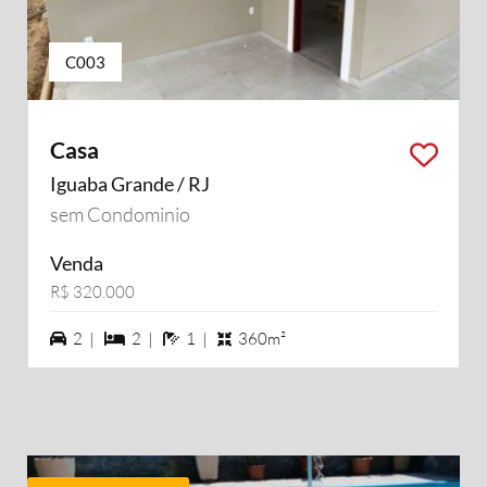
C003
Casa
Iguaba Grande / RJ
sem Condominio
Venda
R$ 320.000
2 vagas na garagem
2 dormiórios
1 banheiros
2 |
2 |
1 |
360m²