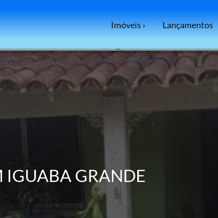
io Corretor de imóveis Casas à venda Mercado imobili
gens, vídeos (sem intenção de compra comprar casa Ri
Imóveis ›
Lançamentos
tos casa à venda financiada casa à venda aceita perm
Rio de Janeiro casa à venda iguabinha
M IGUABA GRANDE