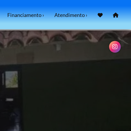
ário aluguel, alugar, para alugar, aluguel casa
o de Janeiro casas à venda baratas casa à venda com
Financiamento ›
Atendimento ›
uta casa à venda casas à venda comprar casa vender