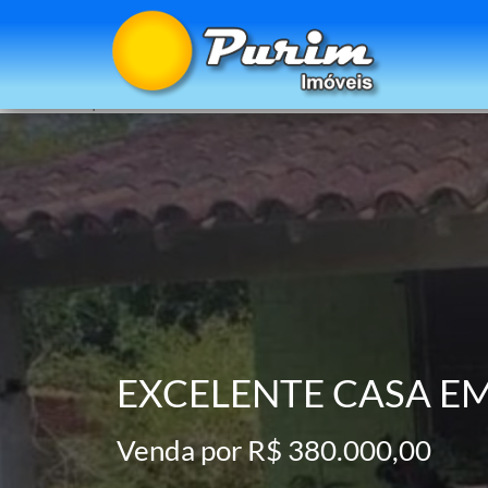
Imobiliária Compra de imóveis Investimento imobiliár
gratis, gratuito emprego, vaga, trabalho fotos, ima
piscina casa à venda 2 quartos / 3 quartos / 4 quar
casa casa para vender imóvel à venda casas à venda 
EXCELENTE CASA E
Venda por R$ 380.000,00